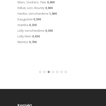
Mars, Snickers, Twix
0,80€
Scho
Kitkat, Lion, Bounty
0,80€
Marz
Haribo, verschiedene
1,80€
Nuss
Kaugummi
0,50€
Butte
mamba
0,25€
Lolly verschiedene
0,30€
Maxi
Lolly klein
0,05€
Milch
Mentos
0,70€
Pingu
Milk
Kontakt