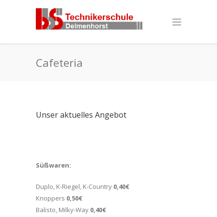
Cafeteria
Unser aktuelles Angebot
Süßwaren:
Süßg
,
Duplo, K-Riegel, K-Country
0,40€
Scho
Knoppers
0,50€
Amer
ohne
Balisto, Milky-Way
0,40€
Donu