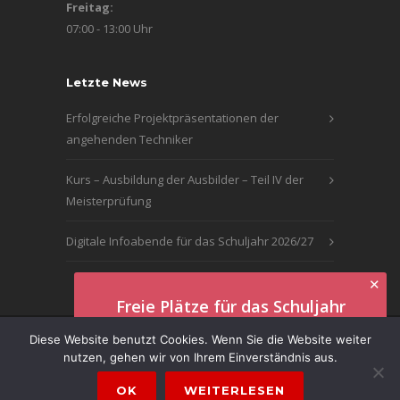
Freitag:
07:00 - 13:00 Uhr
Letzte News
Erfolgreiche Projektpräsentationen der
angehenden Techniker
Kurs – Ausbildung der Ausbilder – Teil IV der
Meisterprüfung
Digitale Infoabende für das Schuljahr 2026/27
✕
Freie Plätze für das Schuljahr
2026/27
© 2016 | Technikerschule Delmenhorst · BBSII |
Diese Website benutzt Cookies. Wenn Sie die Website weiter
nutzen, gehen wir von Ihrem Einverständnis aus.
Impressum
|
Datenschutzerklärung
Anmeldung hier!
OK
WEITERLESEN