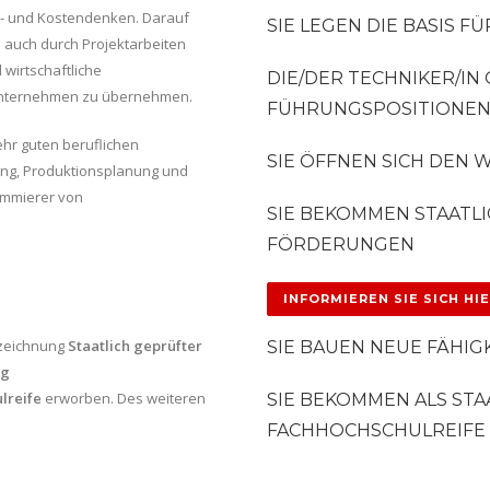
s- und Kostendenken. Darauf
SIE LEGEN DIE BASIS 
 auch durch Projektarbeiten
 wirtschaftliche
DIE/DER TECHNIKER/IN
 Unternehmen zu übernehmen.
FÜHRUNGSPOSITIONE
ehr guten beruflichen
SIE ÖFFNEN SICH DEN 
gung, Produktionsplanung und
ammierer von
SIE BEKOMMEN STAATL
FÖRDERUNGEN
INFORMIEREN SIE SICH HI
ezeichnung
Staatlich geprüfter
SIE BAUEN NEUE FÄHIG
ng
lreife
erworben. Des weiteren
SIE BEKOMMEN ALS STA
FACHHOCHSCHULREIFE 