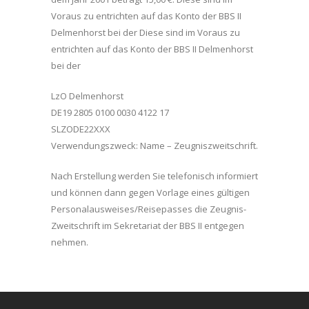
Voraus zu entrichten auf das Konto der BBS II
Delmenhorst bei der Diese sind im Voraus zu
entrichten auf das Konto der BBS II Delmenhorst
bei der
LzO Delmenhorst
DE19 2805 0100 0030 4122 17
SLZODE22XXX
Verwendungszweck: Name – Zeugniszweitschrift.
Nach Erstellung werden Sie telefonisch informiert
und können dann gegen Vorlage eines gültigen
Personalausweises/Reisepasses die Zeugnis-
Zweitschrift im Sekretariat der BBS II entgegen
nehmen.