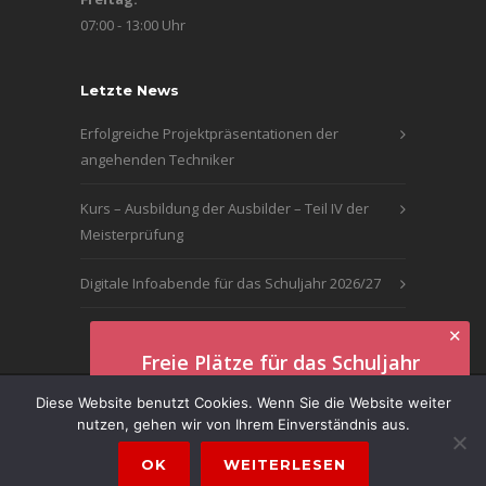
07:00 - 13:00 Uhr
Letzte News
Erfolgreiche Projektpräsentationen der
angehenden Techniker
Kurs – Ausbildung der Ausbilder – Teil IV der
Meisterprüfung
Digitale Infoabende für das Schuljahr 2026/27
✕
Freie Plätze für das Schuljahr
2026/27
© 2016 | Technikerschule Delmenhorst · BBSII |
Diese Website benutzt Cookies. Wenn Sie die Website weiter
nutzen, gehen wir von Ihrem Einverständnis aus.
Impressum
|
Datenschutzerklärung
Anmeldung hier!
OK
WEITERLESEN