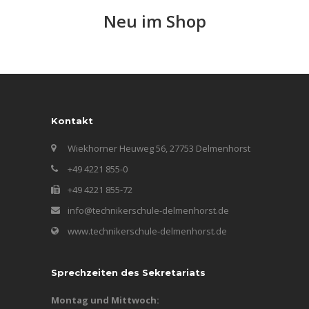
Neu im Shop
Kontakt
Wiekhorner Heuweg 56, 27753 Delmenhorst
+49 4221 855-0
+49 4221 855-72
info@technikerschule-delmenhorst.de
www.technikerschule-delmenhorst.de
Sprechzeiten des Sekretariats
Montag und Mittwoch: