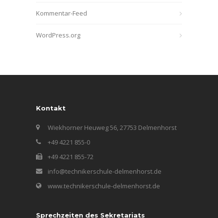
Kommentar-Feed
WordPress.org
Kontakt
Wiekhorner Heuweg 56, 27753 Delmenhorst
+49 4221 855-0
+49 4221 855-72
info@technikerschule-delmenhorst.de
www.technikerschule-delmenhorst.de
Sprechzeiten des Sekretariats