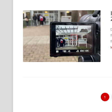
f
f
1