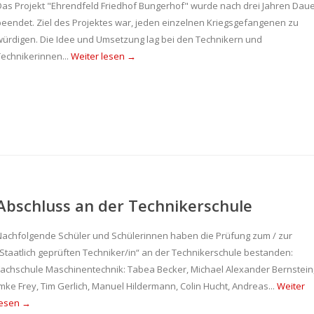
Das Projekt "Ehrendfeld Friedhof Bungerhof" wurde nach drei Jahren Dau
beendet. Ziel des Projektes war, jeden einzelnen Kriegsgefangenen zu
würdigen. Die Idee und Umsetzung lag bei den Technikern und
Technikerinnen...
Weiter lesen →
Abschluss an der Technikerschule
Nachfolgende Schüler und Schülerinnen haben die Prüfung zum / zur
„Staatlich geprüften Techniker/in“ an der Technikerschule bestanden:
Fachschule Maschinentechnik: Tabea Becker, Michael Alexander Bernstein
Imke Frey, Tim Gerlich, Manuel Hildermann, Colin Hucht, Andreas...
Weiter
lesen →