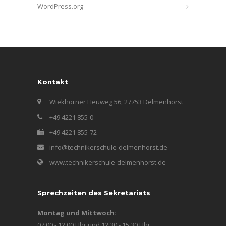
WordPress.org
Kontakt
Wiekhorner Heuweg 56, 27753 Delmenhorst
+49 4221 855-0
+49 4221 855-72
info@technikerschule-delmenhorst.de
www.technikerschule-delmenhorst.de
Sprechzeiten des Sekretariats
Montag und Mittwoch:
07:00 - 12:00 Uhr und 12:30 - 15:30 Uhr