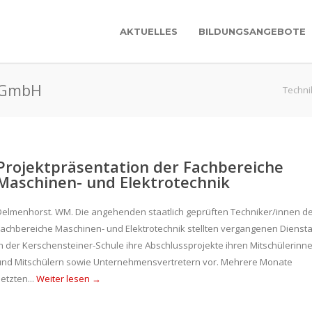
AKTUELLES
BILDUNGSANGEBOTE
e GmbH
Techni
Projektpräsentation der Fachbereiche
Maschinen- und Elektrotechnik
Delmenhorst. WM. Die angehenden staatlich geprüften Techniker/innen d
Fachbereiche Maschinen- und Elektrotechnik stellten vergangenen Dienst
in der Kerschensteiner-Schule ihre Abschlussprojekte ihren Mitschülerinn
und Mitschülern sowie Unternehmensvertretern vor. Mehrere Monate
etzten...
Weiter lesen →