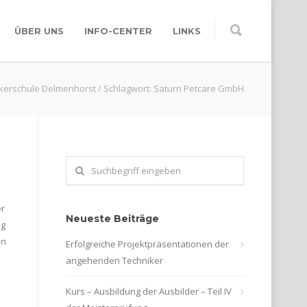
ÜBER UNS
INFO-CENTER
LINKS
kerschule Delmenhorst
/
Schlagwort: Saturn Petcare GmbH
er
Neueste Beiträge
ag
en
Erfolgreiche Projektpräsentationen der
angehenden Techniker
Kurs – Ausbildung der Ausbilder – Teil IV