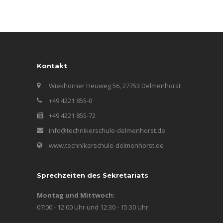
Kontakt
Wiekhorner Heuweg 56, 27753 Delmenhorst
+49 4221 855-0
+49 4221 855-72
info@technikerschule-delmenhorst.de
www.technikerschule-delmenhorst.de
Sprechzeiten des Sekretariats
Montag und Mittwoch:
07:00 - 12:00 Uhr und 12:30 - 15:30 Uhr