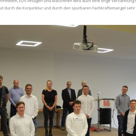
hrmitteln, EDV-Anlagen und Maschinen wird auch eine enge Verzahnung m
ind durch die Konjunktur und durch den spürbaren Fachkräftemangel sehr 