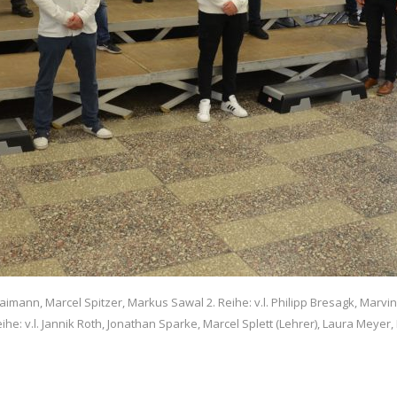
aimann, Marcel Spitzer, Markus Sawal 2. Reihe: v.l. Philipp Bresagk, Marvi
ihe: v.l. Jannik Roth, Jonathan Sparke, Marcel Splett (Lehrer), Laura Meye