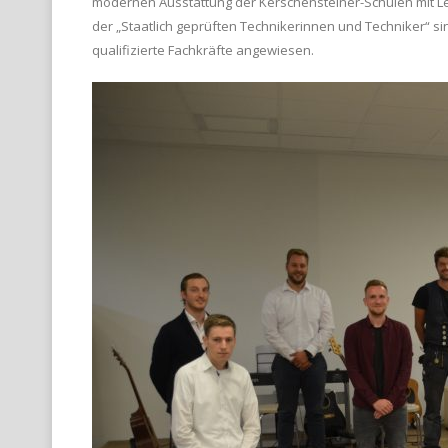
modernen Ausstattung der Kerschensteiner-Schulen mit Le
der „Staatlich geprüften Technikerinnen und Techniker“ s
qualifizierte Fachkräfte angewiesen.