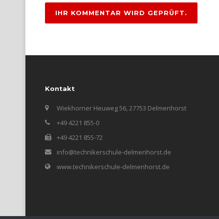
Kontakt
Wiekhorner Heuweg 56, 27753 Delmenhorst
+49 4221 855-0
+49 4221 855-72
info@technikerschule-delmenhorst.de
www.technikerschule-delmenhorst.de