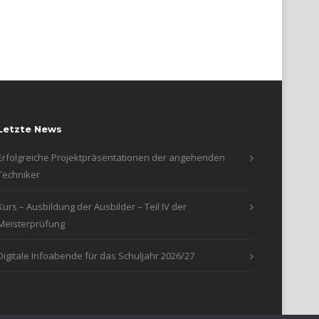
Letzte News
Erfolgreiche Projektpräsentationen der angehenden
Techniker
Kurs – Ausbildung der Ausbilder – Teil IV der
Meisterprüfung
Digitale Infoabende für das Schuljahr 2026/27