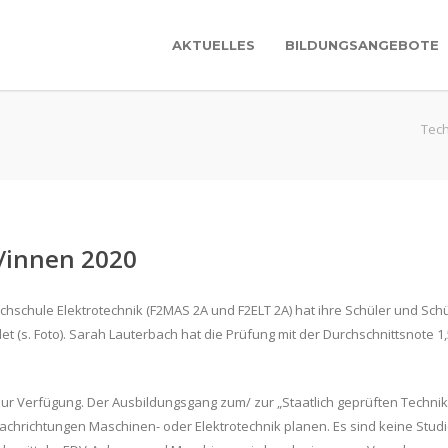
AKTUELLES
BILDUNGSANGEBOTE
Tech
r/innen 2020
schule Elektrotechnik (F2MAS 2A und F2ELT 2A) hat ihre Schüler und Schül
 (s. Foto). Sarah Lauterbach hat die Prüfung mit der Durchschnittsnote 
r Verfügung. Der Ausbildungsgang zum/ zur „Staatlich geprüften Techniker
achrichtungen Maschinen- oder Elektrotechnik planen. Es sind keine Stu