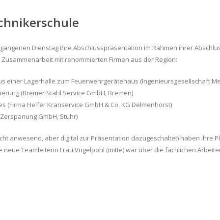
echnikerschule
angenen Dienstag ihre Abschlusspräsentation im Rahmen ihrer Abschlus
ine Zusammenarbeit mit renommierten Firmen aus der Region:
s einer Lagerhalle zum Feuerwehrgerätehaus (Ingenieursgesellschaft Mei
imierung (Bremer Stahl Service GmbH, Bremen)
s (Firma Helfer Kranservice GmbH & Co. KG Delmenhorst)
- Zerspanung GmbH, Stuhr)
(nicht anwesend, aber digital zur Präsentation dazugeschaltet) haben ihre
 neue Teamleiterin Frau Vogelpohl (mitte) war über die fachlichen Arbeite