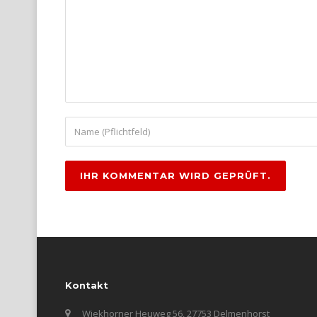
Kontakt
Wiekhorner Heuweg 56, 27753 Delmenhorst